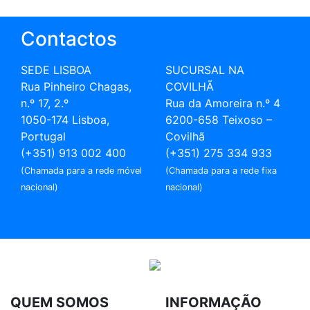
Contactos
SEDE LISBOA
SUCURSAL NA
Rua Pinheiro Chagas,
COVILHÃ
n.º 17, 2.º
Rua da Amoreira n.º 4
1050-174 Lisboa,
6200-658 Teixoso –
Portugal
Covilhã
(+351) 913 002 400
(+351) 275 334 933
(Chamada para a rede móvel
(Chamada para a rede fixa
nacional)
nacional)
geral@forumlar.pt
geral@forumlar.pt
QUEM SOMOS
INFORMAÇÃO